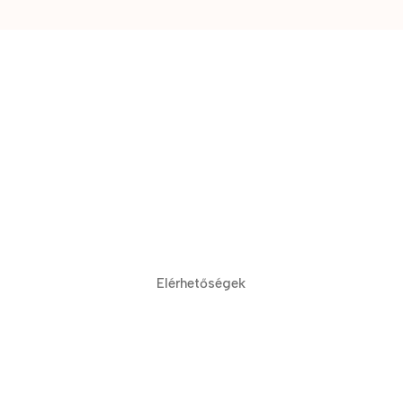
Elérhetőségek
Budapest, Rákóczi út 17, 1088
info@renegadetattoo.hu
(06 1) 334 2015