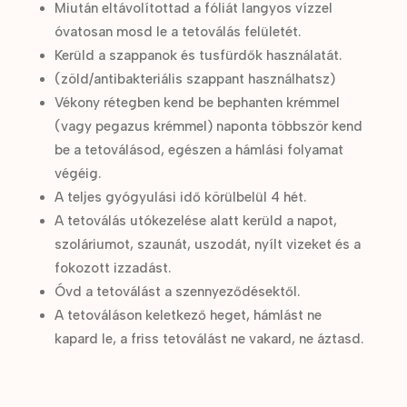
Miután eltávolítottad a fóliát langyos vízzel
óvatosan mosd le a tetoválás felületét.
Kerüld a szappanok és tusfürdők használatát.
(zöld/antibakteriális szappant használhatsz)
Vékony rétegben kend be bephanten krémmel
(vagy pegazus krémmel) naponta többször kend
be a tetoválásod, egészen a hámlási folyamat
végéig.
A teljes gyógyulási idő körülbelül 4 hét.
A tetoválás utókezelése alatt kerüld a napot,
szoláriumot, szaunát, uszodát, nyílt vizeket és a
fokozott izzadást.
Óvd a tetoválást a szennyeződésektől.
A tetováláson keletkező heget, hámlást ne
kapard le, a friss tetoválást ne vakard, ne áztasd.