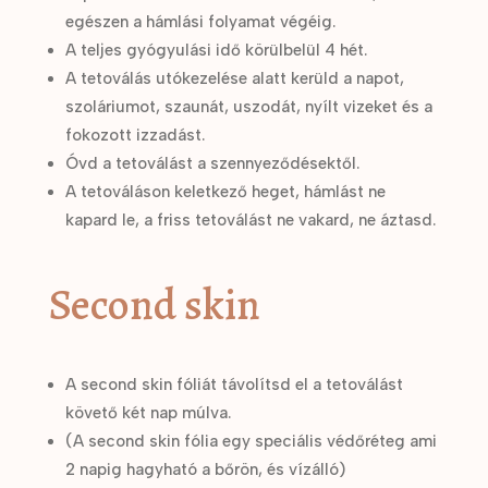
egészen a hámlási folyamat végéig.
A teljes gyógyulási idő körülbelül 4 hét.
A tetoválás utókezelése alatt kerüld a napot,
szoláriumot, szaunát, uszodát, nyílt vizeket és a
fokozott izzadást.
Óvd a tetoválást a szennyeződésektől.
A tetováláson keletkező heget, hámlást ne
kapard le, a friss tetoválást ne vakard, ne áztasd.
Second skin
A second skin fóliát távolítsd el a tetoválást
követő két nap múlva.
(A second skin fólia egy speciális védőréteg ami
2 napig hagyható a bőrön, és vízálló)