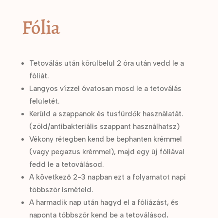
Fólia
Tetoválás után körülbelül 2 óra után vedd le a
fóliát.
Langyos vízzel óvatosan mosd le a tetoválás
felületét.
Kerüld a szappanok és tusfürdők használatát.
(zöld/antibakteriális szappant használhatsz)
Vékony rétegben kend be bephanten krémmel
(vagy pegazus krémmel), majd egy új fóliával
fedd le a tetoválásod.
A következő 2-3 napban ezt a folyamatot napi
többször ismételd.
A harmadik nap után hagyd el a fóliázást, és
naponta többször kend be a tetoválásod,