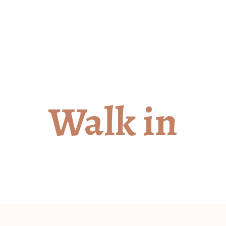
ng
Munkáink
Csapatunk
Történelmünk
Kap
Walk in