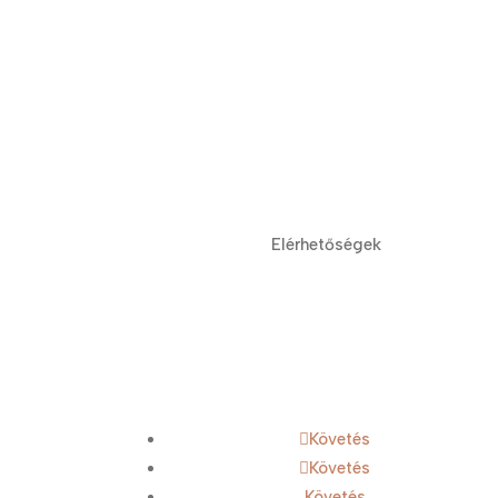
Elérhetőségek
Budapest, Rákóczi út 17, 1088
info@renegadetattoo.hu
(06 1) 334 2015
Követés
Követés
Követés